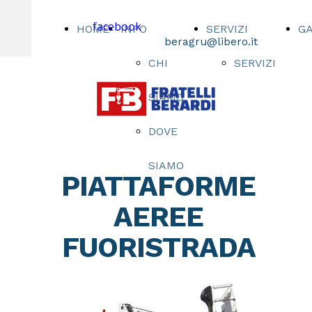
facebook
HOME
INFO
SERVIZI
G
beragru@libero.it
CHI
SERVIZI
SIAMO
DOVE
SIAMO
PIATTAFORME
AEREE
FUORISTRADA