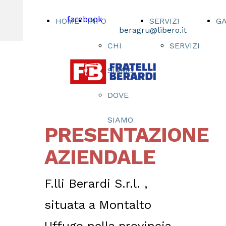
facebook
HOME
INFO
SERVIZI
G
beragru@libero.it
CHI
SERVIZI
SIAMO
DOVE
SIAMO
PRESENTAZIONE
AZIENDALE
F.lli Berardi S.r.l. ,
situata a Montalto