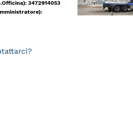
Officina): 3472914053
ministratore):
CINGOLATE
OIL&STEEL
tattarci?
PIATTAFORME
AEREE
LEGGERE
OIL&STEEL
PIATTAFORME